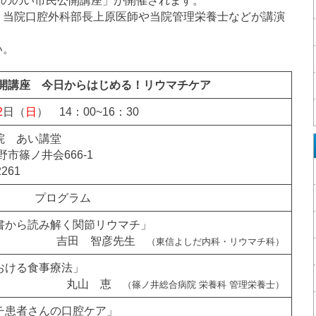
「しののい市民公開講座」が開催されます。
、当院口腔外科部長上原医師や当院管理栄養士などが講演
い。
公開講座 今日からはじめる！リウマチケア
2
日（
日
） 14：00~16：30
院 あい講堂
長野市篠ノ井会666-1
2261
プログラム
書から読み解く関節リウマチ」
吉田 智彦先生
（東信よしだ内科・リウマチ科）
おける食事療法」
丸山 恵
（篠ノ井総合病院 栄養科 管理栄養士）
チ患者さんの口腔ケア」