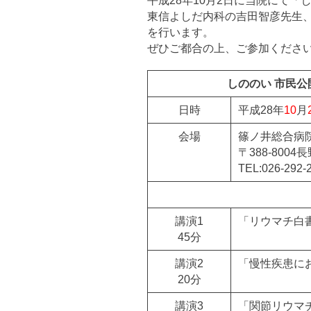
平成28年10月2日に当院にて
東信よしだ内科の吉田智彦先生
を行います。
ぜひご都合の上、ご参加くださ
しののい 市民
日時
平成28年
10
月
会場
篠ノ井総合病
〒388-8004
TEL:026-292-
講演1
「リウマチ白
45分
講演2
「慢性疾患に
20分
講演3
「関節リウマ