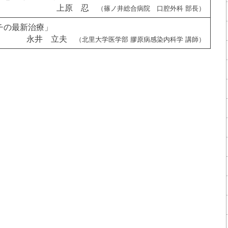
上原 忍
（篠ノ井総合病院 口腔外科 部長）
チの最新治療」
永井 立夫
（北里大学医学部 膠原病感染内科学 講師）