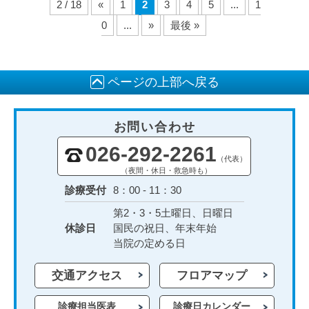
2 / 18
«
1
2
3
4
5
...
1
0
...
»
最後 »
ページの上部へ戻る
お問い合わせ
026-292-2261
（代表）
（夜間・休日・救急時も）
診療受付
8：00 - 11：30
第2・3・5土曜日、日曜日
休診日
国民の祝日、年末年始
当院の定める日
交通アクセス
フロアマップ
診療担当医表
診療日カレンダー