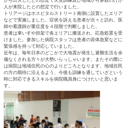
から出火したとの想定で火災訓練及び地域から多数のけが
人が来院したとの想定で行いました。
トリアージはホスピタルストリート南側に設置したエリア
などで実施しました。症状を訴える患者が次々と訪れ、医
師や看護師が重症度を４段階で判断しました。
患者は車いすや担架で各エリアに搬送され、応急処置を受
けました。参加した病院スタッフは患者の容体急変などに
緊張感を持って対応していました。
近年は、毎年日本のどこかで大地震が発生し避難生活を余
儀なくされる方々が大勢いらっしゃいます。またその際に
は病院は地域住民の心のよりどころとなります。地域住民
の方の期待に沿えるよう、今後も訓練を通していざという
時に対応できるスキルを病院職員身につけたいと思いま
す。