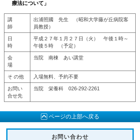
療法について」
講
出浦照國 先生 （昭和大学藤が丘病院客
師
員教授）
日
平成２７年１月２７日（火） 午後１時～
時
午後５時 （予定）
会
当院 南棟 あい講堂
場
そ の他
入場無料、予約不要
お問い
当院 栄養科 026-292-2261
合せ先
ページの上部へ戻る
お問い合わせ